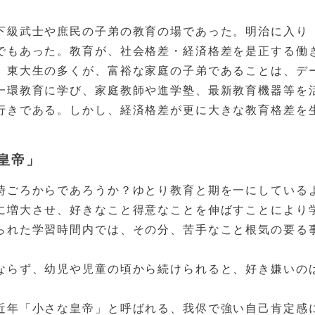
下級武士や庶民の子弟の教育の場であった。明治に入り
でもあった。教育が、社会格差・経済格差を是正する働
。東大生の多くが、富裕な家庭の子弟であることは、デ
一環教育に学び、家庭教師や進学塾、最新教育機器等を
行きである。しかし、経済格差が更に大きな教育格差を
皇帝」
時ごろからであろうか？ゆとり教育と期を一にしている
に増大させ、好きなこと得意なことを伸ばすことにより
られた学習時間内では、その分、苦手なこと根気の要る
ならず、幼児や児童の頃から続けられると、好き嫌いの
近年「小さな皇帝」と呼ばれる、我侭で強い自己肯定感