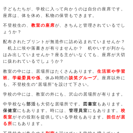
子どもたちが、学校に入って向かうのは自分の座席です。
座席は、体を休め、私物の保管もできます。
不登校生の、
教室の座席
が、きちんと管理されているでし
ょうか？
配布されたプリントが無造作に詰め込まれていませんか？
机上に埃や落書きが有りませんか？ 机やいすが列から
はみ出していませんか？座る主がいなくても、座席が大切
に扱われているでしょうか？
教室の中には、居場所はたくさんあります。
生活班や学習
班
。
学級委員や係
、休み時間の
談笑グループ
。座席以外に
も、不登校生の“居場所”を設けて下さい。
学校の中には、教室の外にも、沢山の居場所が有ります。
中学校なら
部活
も大切な居場所です。
図書室
もあります。
保健室
にもあります。時には、
管理員室
にもあります。
校
長室
がその役割を提供している学校もあります。
担任が居
る所
にもあります。