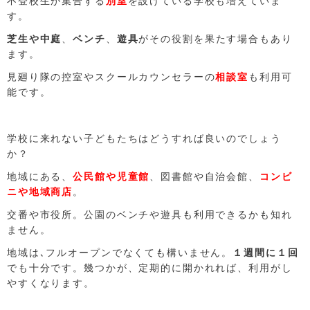
不登校生が集合する
別室
を設けている学校も増えていま
す。
芝生や中庭
、
ベンチ
、
遊具
がその役割を果たす場合もあり
ます。
見廻り隊の控室やスクールカウンセラーの
相談室
も利用可
能です。
学校に来れない子どもたちはどうすれば良いのでしょう
か？
地域にある、
公民館や児童館
、図書館や自治会館、
コンビ
ニや地域商店
。
交番や市役所。公園のベンチや遊具も利用できるかも知れ
ません。
地域は､フルオープンでなくても構いません。
１週間に１回
でも十分です。幾つかが、定期的に開かれれば、利用がし
やすくなります。